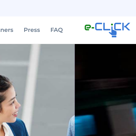
tners
Press
FAQ