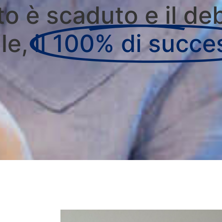
to è scaduto e il de
ile,
il 100% di succe