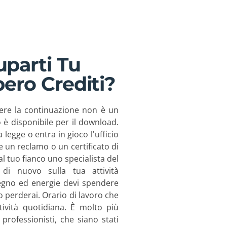
parti Tu
ero Crediti?
ne e
dere la continuazione non è un
 è disponibile per il download.
legge o entra in gioco l'ufficio
e un reclamo o un certificato di
iti a
l tuo fianco uno specialista del
 di nuovo sulla tua attività
egno ed energie devi spendere
 perderai. Orario di lavoro che
e
tività quotidiana. È molto più
rofessionisti, che siano stati