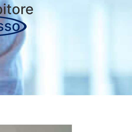
bitore
sso.