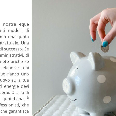
e nostre eque
nti modelli di
iamo una quota
trattuale. Una
di successo. Se
inistrativi, di
enete anche se
e elaborare dai
tuo fianco uno
nuovo sulla tua
d energie devi
erai. Orario di
à quotidiana. È
ssionisti, che
 che garantisca