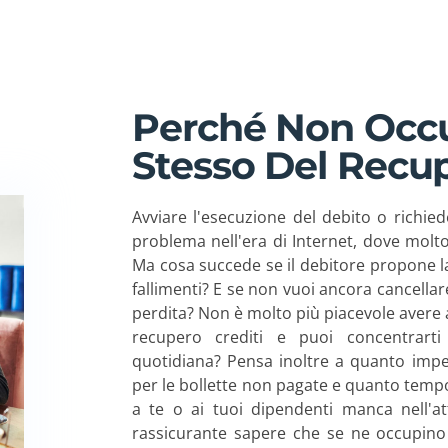
E CREDITI
Perché Non Occu
Stesso Del Recup
i di investigazio
Avviare l'esecuzione del debito o richie
eicoli, in tutto il
problema nell'era di Internet, dove molto
Ma cosa succede se il debitore propone la 
fallimenti? E se non vuoi ancora cancellar
iscuotiamo i cred
perdita? Non è molto più piacevole avere a
recupero crediti e puoi concentrarti
quotidiana? Pensa inoltre a quanto imp
per le bollette non pagate e quanto tempo
 Amministrazioni 
a te o ai tuoi dipendenti manca nell'at
rassicurante sapere che se ne occupino p