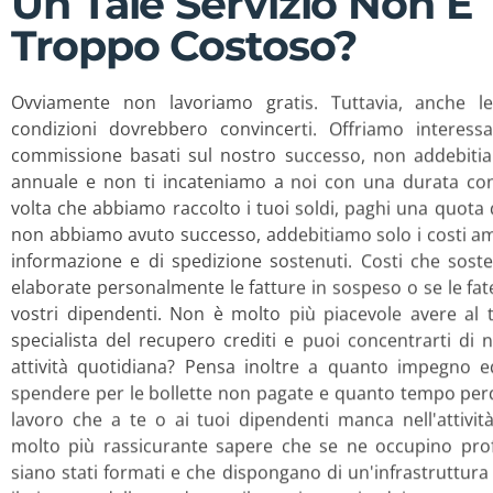
Un Tale Servizio Non È
Troppo Costoso?
Ovviamente non lavoriamo gratis. Tuttavia, anche l
condizioni dovrebbero convincerti. Offriamo interessa
commissione basati sul nostro successo, non addebit
annuale e non ti incateniamo a noi con una durata con
volta che abbiamo raccolto i tuoi soldi, paghi una quota 
non abbiamo avuto successo, addebitiamo solo i costi amm
informazione e di spedizione sostenuti. Costi che sost
elaborate personalmente le fatture in sospeso o se le fat
vostri dipendenti. Non è molto più piacevole avere al 
specialista del recupero crediti e puoi concentrarti di 
attività quotidiana? Pensa inoltre a quanto impegno e
spendere per le bollette non pagate e quanto tempo perd
lavoro che a te o ai tuoi dipendenti manca nell'attivit
molto più rassicurante sapere che se ne occupino profe
siano stati formati e che dispongano di un'infrastruttura