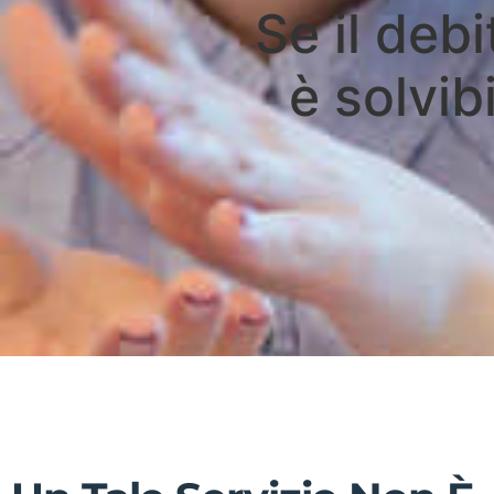
Se il debi
è solvib