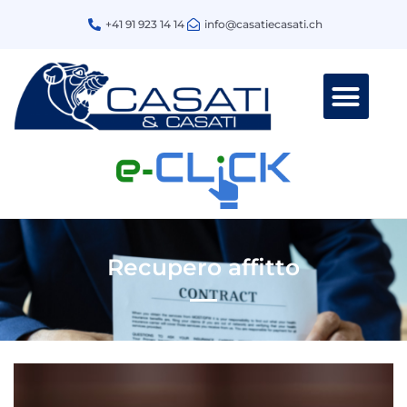
+41 91 923 14 14
info@casatiecasati.ch
Recupero affitto