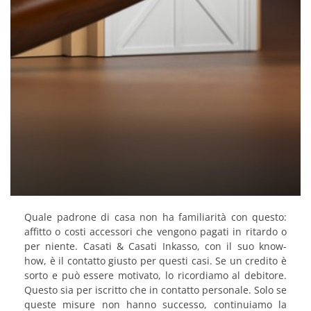
Quale padrone di casa non ha familiarità con questo:
affitto o costi accessori che vengono pagati in ritardo o
per niente. Casati & Casati Inkasso, con il suo know-
how, è il contatto giusto per questi casi. Se un credito è
sorto e può essere motivato, lo ricordiamo al debitore.
Questo sia per iscritto che in contatto personale. Solo se
queste misure non hanno successo, continuiamo la