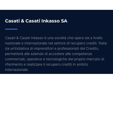
Casati & Casati Inkasso SA
Casati & Casati Inkasso è una società che opera sia a livello
nazionale e internazionale nel settore di recupero crediti. Nata
da un’iniziativa di imprenditori e professionisti del Credito,
permetterà alle aziende di accedere alle competenze
commerciali, operative e tecnologiche del proprio mercato di
riferimento e realizzare il recupero crediti in ambito
internazionale.
I nostri servizi
Azioni di recupero crediti