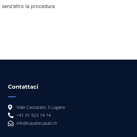
 senz’altro la procedura
Contattaci
Viale Cassarate, 5 Lugano
+41 91 923 14 14
info@casatiecasati.ch