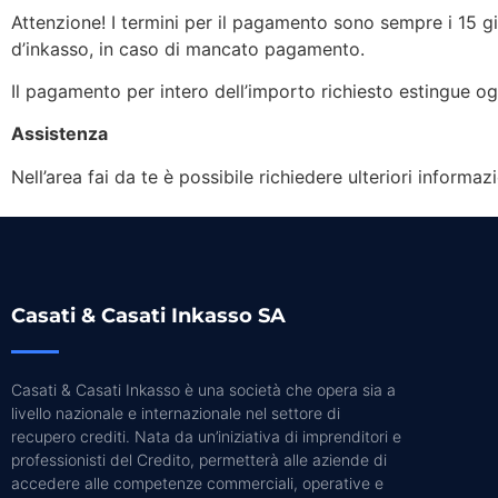
Attenzione! I termini per il pagamento sono sempre i 15 gi
d’inkasso, in caso di mancato pagamento.
Il pagamento per intero dell’importo richiesto estingue o
Assistenza
Nell’area fai da te è possibile richiedere ulteriori informazi
Casati & Casati Inkasso SA
Casati & Casati Inkasso è una società che opera sia a
livello nazionale e internazionale nel settore di
recupero crediti. Nata da un’iniziativa di imprenditori e
professionisti del Credito, permetterà alle aziende di
accedere alle competenze commerciali, operative e